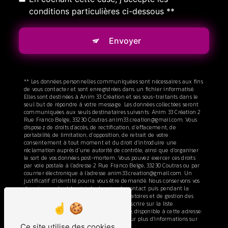
conditions particulières ci-dessous **
Envoyer
** Les données personnelles communiquées sont nécessaires aux fins
de vous contacter et sont enregistrées dans un fichier informatisé.
Elles sont destinées à Anim 33 Création et ses sous-traitants dans le
seul but de répondre à votre message. Les données collectées seront
communiquées aux seuls destinataires suivants: Anim 33 Création 2
Rue Franco Belge, 33230 Coutras anim33.creation@gmail.com. Vous
disposez de droits d’accès, de rectification, d’effacement, de
portabilité, de limitation, d’opposition, de retrait de votre
consentement à tout moment et du droit d’introduire une
réclamation auprès d’une autorité de contrôle, ainsi que d’organiser
le sort de vos données post-mortem. Vous pouvez exercer ces droits
par voie postale à l'adresse 2 Rue Franco Belge, 33230 Coutras ou par
courrier électronique à l'adresse anim33.creation@gmail.com. Un
justificatif d'identité pourra vous être demandé. Nous conservons vos
données pendant la période de prise de contact puis pendant la
durée de prescription légale aux fins probatoires et de gestion des
contentieux. Vous avez le droit de vous inscrire sur la liste
d'opposition au démarchage téléphonique, disponible à cette adresse:
Bloctel.gouv.fr
. Consultez le site cnil.fr pour plus d’informations sur
Ce site utilise des cookies
vos droits.