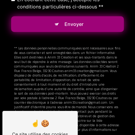
conditions particulières ci-dessous **
Envoyer
** Les données personnelles communiquées sont nécessaires aux fins
de vous contacter et sont enregistrées dans un fichier informatisé.
Elles sont destinées à Anim 33 Création et ses sous-traitants dans le
seul but de répondre à votre message. Les données collectées seront
communiquées aux seuls destinataires suivants: Anim 33 Création 2
Rue Franco Belge, 33230 Coutras anim33.creation@gmail.com. Vous
disposez de droits d’accès, de rectification, d’effacement, de
portabilité, de limitation, d’opposition, de retrait de votre
consentement à tout moment et du droit d’introduire une
réclamation auprès d’une autorité de contrôle, ainsi que d’organiser
le sort de vos données post-mortem. Vous pouvez exercer ces droits
par voie postale à l'adresse 2 Rue Franco Belge, 33230 Coutras ou par
courrier électronique à l'adresse anim33.creation@gmail.com. Un
justificatif d'identité pourra vous être demandé. Nous conservons vos
données pendant la période de prise de contact puis pendant la
durée de prescription légale aux fins probatoires et de gestion des
contentieux. Vous avez le droit de vous inscrire sur la liste
d'opposition au démarchage téléphonique, disponible à cette adresse:
Bloctel.gouv.fr
. Consultez le site cnil.fr pour plus d’informations sur
Ce site utilise des cookies
vos droits.