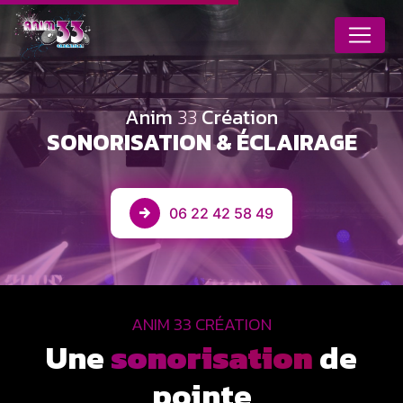
Panneau de gestion des cookies
Anim
33
Création
SONORISATION & ÉCLAIRAGE
06 22 42 58 49
ANIM 33 CRÉATION
Une
sonorisation
de
pointe