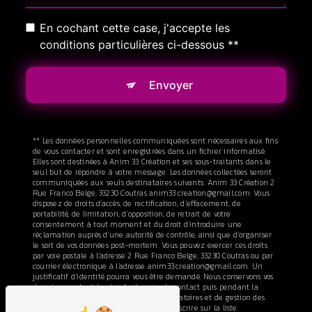
En cochant cette case, j'accepte les
conditions particulières ci-dessous **
Envoyer
** Les données personnelles communiquées sont nécessaires aux fins
de vous contacter et sont enregistrées dans un fichier informatisé.
Elles sont destinées à Anim 33 Création et ses sous-traitants dans le
seul but de répondre à votre message. Les données collectées seront
communiquées aux seuls destinataires suivants: Anim 33 Création 2
Rue Franco Belge, 33230 Coutras anim33.creation@gmail.com. Vous
disposez de droits d’accès, de rectification, d’effacement, de
portabilité, de limitation, d’opposition, de retrait de votre
consentement à tout moment et du droit d’introduire une
réclamation auprès d’une autorité de contrôle, ainsi que d’organiser
le sort de vos données post-mortem. Vous pouvez exercer ces droits
par voie postale à l'adresse 2 Rue Franco Belge, 33230 Coutras ou par
courrier électronique à l'adresse anim33.creation@gmail.com. Un
justificatif d'identité pourra vous être demandé. Nous conservons vos
données pendant la période de prise de contact puis pendant la
durée de prescription légale aux fins probatoires et de gestion des
contentieux. Vous avez le droit de vous inscrire sur la liste