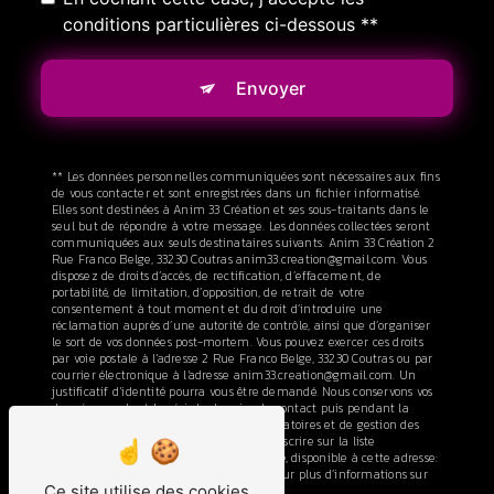
conditions particulières ci-dessous **
Envoyer
** Les données personnelles communiquées sont nécessaires aux fins
de vous contacter et sont enregistrées dans un fichier informatisé.
Elles sont destinées à Anim 33 Création et ses sous-traitants dans le
seul but de répondre à votre message. Les données collectées seront
communiquées aux seuls destinataires suivants: Anim 33 Création 2
Rue Franco Belge, 33230 Coutras anim33.creation@gmail.com. Vous
disposez de droits d’accès, de rectification, d’effacement, de
portabilité, de limitation, d’opposition, de retrait de votre
consentement à tout moment et du droit d’introduire une
réclamation auprès d’une autorité de contrôle, ainsi que d’organiser
le sort de vos données post-mortem. Vous pouvez exercer ces droits
par voie postale à l'adresse 2 Rue Franco Belge, 33230 Coutras ou par
courrier électronique à l'adresse anim33.creation@gmail.com. Un
justificatif d'identité pourra vous être demandé. Nous conservons vos
données pendant la période de prise de contact puis pendant la
durée de prescription légale aux fins probatoires et de gestion des
contentieux. Vous avez le droit de vous inscrire sur la liste
d'opposition au démarchage téléphonique, disponible à cette adresse:
Bloctel.gouv.fr
. Consultez le site cnil.fr pour plus d’informations sur
Ce site utilise des cookies
vos droits.