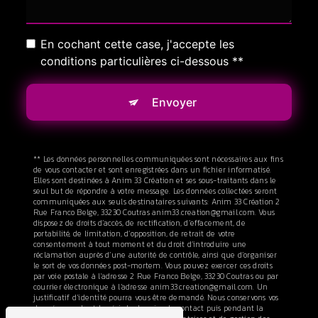
En cochant cette case, j'accepte les
conditions particulières ci-dessous **
Envoyer
** Les données personnelles communiquées sont nécessaires aux fins
de vous contacter et sont enregistrées dans un fichier informatisé.
Elles sont destinées à Anim 33 Création et ses sous-traitants dans le
seul but de répondre à votre message. Les données collectées seront
communiquées aux seuls destinataires suivants: Anim 33 Création 2
Rue Franco Belge, 33230 Coutras anim33.creation@gmail.com. Vous
disposez de droits d’accès, de rectification, d’effacement, de
portabilité, de limitation, d’opposition, de retrait de votre
consentement à tout moment et du droit d’introduire une
réclamation auprès d’une autorité de contrôle, ainsi que d’organiser
le sort de vos données post-mortem. Vous pouvez exercer ces droits
par voie postale à l'adresse 2 Rue Franco Belge, 33230 Coutras ou par
courrier électronique à l'adresse anim33.creation@gmail.com. Un
justificatif d'identité pourra vous être demandé. Nous conservons vos
données pendant la période de prise de contact puis pendant la