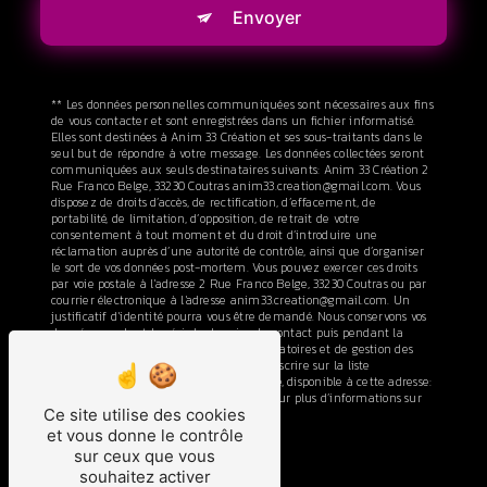
Envoyer
** Les données personnelles communiquées sont nécessaires aux fins
de vous contacter et sont enregistrées dans un fichier informatisé.
Elles sont destinées à Anim 33 Création et ses sous-traitants dans le
seul but de répondre à votre message. Les données collectées seront
communiquées aux seuls destinataires suivants: Anim 33 Création 2
Rue Franco Belge, 33230 Coutras anim33.creation@gmail.com. Vous
disposez de droits d’accès, de rectification, d’effacement, de
portabilité, de limitation, d’opposition, de retrait de votre
consentement à tout moment et du droit d’introduire une
réclamation auprès d’une autorité de contrôle, ainsi que d’organiser
le sort de vos données post-mortem. Vous pouvez exercer ces droits
par voie postale à l'adresse 2 Rue Franco Belge, 33230 Coutras ou par
courrier électronique à l'adresse anim33.creation@gmail.com. Un
justificatif d'identité pourra vous être demandé. Nous conservons vos
données pendant la période de prise de contact puis pendant la
durée de prescription légale aux fins probatoires et de gestion des
contentieux. Vous avez le droit de vous inscrire sur la liste
d'opposition au démarchage téléphonique, disponible à cette adresse:
Bloctel.gouv.fr
. Consultez le site cnil.fr pour plus d’informations sur
Ce site utilise des cookies
vos droits.
et vous donne le contrôle
sur ceux que vous
souhaitez activer