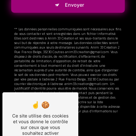
Envoyer
** Les données personnelles communiquées sont nécessaires aux fins
de vous contacter et sont enregistrées dans un fichier informatisé.
Elles sont destinées à Anim 33 Création et ses sous-traitants dans le
seul but de répondre à votre message. Les données collectées seront
communiquées aux seuls destinataires suivants: Anim 33 Création 2
Rue Franco Belge, 33230 Coutras anim33.creation@gmail.com. Vous
disposez de droits d’accès, de rectification, d’effacement, de
portabilité, de limitation, d’opposition, de retrait de votre
consentement à tout moment et du droit d’introduire une
réclamation auprès d’une autorité de contrôle, ainsi que d’organiser
le sort de vos données post-mortem. Vous pouvez exercer ces droits
par voie postale à l'adresse 2 Rue Franco Belge, 33230 Coutras ou par
courrier électronique à l'adresse anim33.creation@gmail.com. Un
justificatif d'identité pourra vous être demandé. Nous conservons vos
données pendant la période de prise de contact puis pendant la
durée de prescription légale aux fins probatoires et de gestion des
contentieux. Vous avez le droit de vous inscrire sur la liste
d'opposition au démarchage téléphonique, disponible à cette adresse:
Bloctel.gouv.fr
. Consultez le site cnil.fr pour plus d’informations sur
Ce site utilise des cookies
vos droits.
et vous donne le contrôle
sur ceux que vous
souhaitez activer