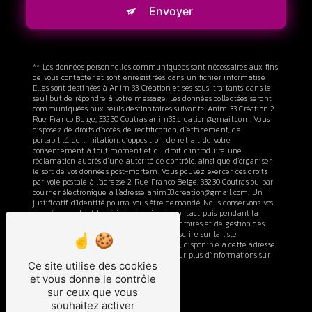
Envoyer
** Les données personnelles communiquées sont nécessaires aux fins
de vous contacter et sont enregistrées dans un fichier informatisé.
Elles sont destinées à Anim 33 Création et ses sous-traitants dans le
seul but de répondre à votre message. Les données collectées seront
communiquées aux seuls destinataires suivants: Anim 33 Création 2
Rue Franco Belge, 33230 Coutras anim33.creation@gmail.com. Vous
disposez de droits d’accès, de rectification, d’effacement, de
portabilité, de limitation, d’opposition, de retrait de votre
consentement à tout moment et du droit d’introduire une
réclamation auprès d’une autorité de contrôle, ainsi que d’organiser
le sort de vos données post-mortem. Vous pouvez exercer ces droits
par voie postale à l'adresse 2 Rue Franco Belge, 33230 Coutras ou par
courrier électronique à l'adresse anim33.creation@gmail.com. Un
justificatif d'identité pourra vous être demandé. Nous conservons vos
données pendant la période de prise de contact puis pendant la
durée de prescription légale aux fins probatoires et de gestion des
contentieux. Vous avez le droit de vous inscrire sur la liste
d'opposition au démarchage téléphonique, disponible à cette adresse:
Bloctel.gouv.fr
. Consultez le site cnil.fr pour plus d’informations sur
Ce site utilise des cookies
vos droits.
et vous donne le contrôle
sur ceux que vous
souhaitez activer