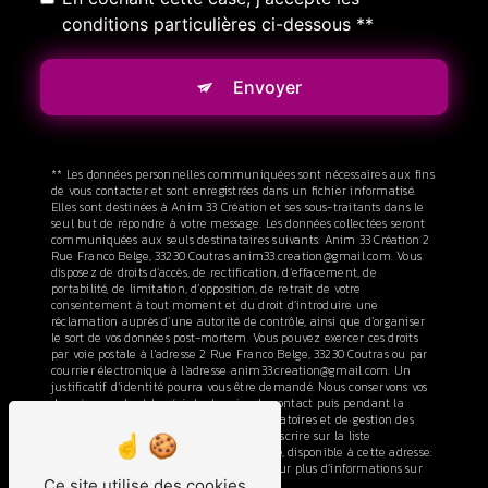
conditions particulières ci-dessous **
Envoyer
** Les données personnelles communiquées sont nécessaires aux fins
de vous contacter et sont enregistrées dans un fichier informatisé.
Elles sont destinées à Anim 33 Création et ses sous-traitants dans le
seul but de répondre à votre message. Les données collectées seront
communiquées aux seuls destinataires suivants: Anim 33 Création 2
Rue Franco Belge, 33230 Coutras anim33.creation@gmail.com. Vous
disposez de droits d’accès, de rectification, d’effacement, de
portabilité, de limitation, d’opposition, de retrait de votre
consentement à tout moment et du droit d’introduire une
réclamation auprès d’une autorité de contrôle, ainsi que d’organiser
le sort de vos données post-mortem. Vous pouvez exercer ces droits
par voie postale à l'adresse 2 Rue Franco Belge, 33230 Coutras ou par
courrier électronique à l'adresse anim33.creation@gmail.com. Un
justificatif d'identité pourra vous être demandé. Nous conservons vos
données pendant la période de prise de contact puis pendant la
durée de prescription légale aux fins probatoires et de gestion des
contentieux. Vous avez le droit de vous inscrire sur la liste
d'opposition au démarchage téléphonique, disponible à cette adresse:
Bloctel.gouv.fr
. Consultez le site cnil.fr pour plus d’informations sur
Ce site utilise des cookies
vos droits.