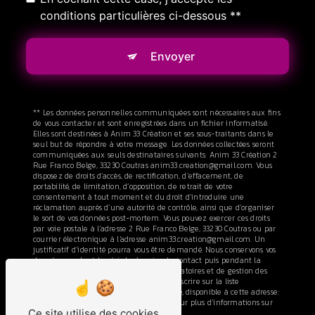
conditions particulières ci-dessous **
Envoyer
** Les données personnelles communiquées sont nécessaires aux fins
de vous contacter et sont enregistrées dans un fichier informatisé.
Elles sont destinées à Anim 33 Création et ses sous-traitants dans le
seul but de répondre à votre message. Les données collectées seront
communiquées aux seuls destinataires suivants: Anim 33 Création 2
Rue Franco Belge, 33230 Coutras anim33.creation@gmail.com. Vous
disposez de droits d’accès, de rectification, d’effacement, de
portabilité, de limitation, d’opposition, de retrait de votre
consentement à tout moment et du droit d’introduire une
réclamation auprès d’une autorité de contrôle, ainsi que d’organiser
le sort de vos données post-mortem. Vous pouvez exercer ces droits
par voie postale à l'adresse 2 Rue Franco Belge, 33230 Coutras ou par
courrier électronique à l'adresse anim33.creation@gmail.com. Un
justificatif d'identité pourra vous être demandé. Nous conservons vos
données pendant la période de prise de contact puis pendant la
durée de prescription légale aux fins probatoires et de gestion des
contentieux. Vous avez le droit de vous inscrire sur la liste
d'opposition au démarchage téléphonique, disponible à cette adresse:
Bloctel.gouv.fr
. Consultez le site cnil.fr pour plus d’informations sur
Ce site utilise des cookies
vos droits.