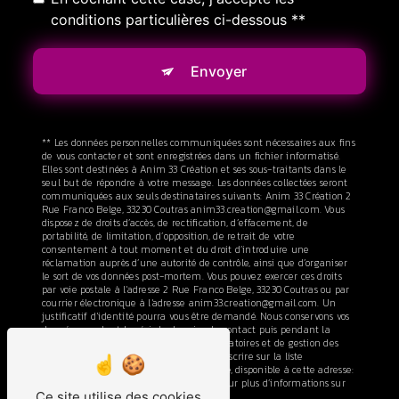
conditions particulières ci-dessous **
Envoyer
** Les données personnelles communiquées sont nécessaires aux fins
de vous contacter et sont enregistrées dans un fichier informatisé.
Elles sont destinées à Anim 33 Création et ses sous-traitants dans le
seul but de répondre à votre message. Les données collectées seront
communiquées aux seuls destinataires suivants: Anim 33 Création 2
Rue Franco Belge, 33230 Coutras anim33.creation@gmail.com. Vous
disposez de droits d’accès, de rectification, d’effacement, de
portabilité, de limitation, d’opposition, de retrait de votre
consentement à tout moment et du droit d’introduire une
réclamation auprès d’une autorité de contrôle, ainsi que d’organiser
le sort de vos données post-mortem. Vous pouvez exercer ces droits
par voie postale à l'adresse 2 Rue Franco Belge, 33230 Coutras ou par
courrier électronique à l'adresse anim33.creation@gmail.com. Un
justificatif d'identité pourra vous être demandé. Nous conservons vos
données pendant la période de prise de contact puis pendant la
durée de prescription légale aux fins probatoires et de gestion des
contentieux. Vous avez le droit de vous inscrire sur la liste
d'opposition au démarchage téléphonique, disponible à cette adresse:
Bloctel.gouv.fr
. Consultez le site cnil.fr pour plus d’informations sur
Ce site utilise des cookies
vos droits.