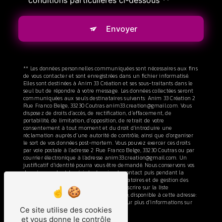
conditions particulières ci-dessous **
Envoyer
** Les données personnelles communiquées sont nécessaires aux fins
de vous contacter et sont enregistrées dans un fichier informatisé.
Elles sont destinées à Anim 33 Création et ses sous-traitants dans le
seul but de répondre à votre message. Les données collectées seront
communiquées aux seuls destinataires suivants: Anim 33 Création 2
Rue Franco Belge, 33230 Coutras anim33.creation@gmail.com. Vous
disposez de droits d’accès, de rectification, d’effacement, de
portabilité, de limitation, d’opposition, de retrait de votre
consentement à tout moment et du droit d’introduire une
réclamation auprès d’une autorité de contrôle, ainsi que d’organiser
le sort de vos données post-mortem. Vous pouvez exercer ces droits
par voie postale à l'adresse 2 Rue Franco Belge, 33230 Coutras ou par
courrier électronique à l'adresse anim33.creation@gmail.com. Un
justificatif d'identité pourra vous être demandé. Nous conservons vos
données pendant la période de prise de contact puis pendant la
durée de prescription légale aux fins probatoires et de gestion des
contentieux. Vous avez le droit de vous inscrire sur la liste
d'opposition au démarchage téléphonique, disponible à cette adresse:
Bloctel.gouv.fr
. Consultez le site cnil.fr pour plus d’informations sur
Ce site utilise des cookies
vos droits.
et vous donne le contrôle