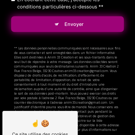
conditions particulières ci-dessous **
Envoyer
** Les données personnelles communiquées sont nécessaires aux fins
de vous contacter et sont enregistrées dans un fichier informatisé.
Elles sont destinées à Anim 33 Création et ses sous-traitants dans le
seul but de répondre à votre message. Les données collectées seront
communiquées aux seuls destinataires suivants: Anim 33 Création 2
Rue Franco Belge, 33230 Coutras anim33.creation@gmail.com. Vous
disposez de droits d’accès, de rectification, d’effacement, de
portabilité, de limitation, d’opposition, de retrait de votre
consentement à tout moment et du droit d’introduire une
réclamation auprès d’une autorité de contrôle, ainsi que d’organiser
le sort de vos données post-mortem. Vous pouvez exercer ces droits
par voie postale à l'adresse 2 Rue Franco Belge, 33230 Coutras ou par
courrier électronique à l'adresse anim33.creation@gmail.com. Un
justificatif d'identité pourra vous être demandé. Nous conservons vos
données pendant la période de prise de contact puis pendant la
durée de prescription légale aux fins probatoires et de gestion des
contentieux. Vous avez le droit de vous inscrire sur la liste
d'opposition au démarchage téléphonique, disponible à cette adresse:
Bloctel.gouv.fr
. Consultez le site cnil.fr pour plus d’informations sur
Ce site utilise des cookies
vos droits.