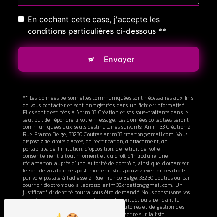
En cochant cette case, j'accepte les
conditions particulières ci-dessous **
Envoyer
** Les données personnelles communiquées sont nécessaires aux fins
de vous contacter et sont enregistrées dans un fichier informatisé.
Elles sont destinées à Anim 33 Création et ses sous-traitants dans le
seul but de répondre à votre message. Les données collectées seront
communiquées aux seuls destinataires suivants: Anim 33 Création 2
Rue Franco Belge, 33230 Coutras anim33.creation@gmail.com. Vous
disposez de droits d’accès, de rectification, d’effacement, de
portabilité, de limitation, d’opposition, de retrait de votre
consentement à tout moment et du droit d’introduire une
réclamation auprès d’une autorité de contrôle, ainsi que d’organiser
le sort de vos données post-mortem. Vous pouvez exercer ces droits
par voie postale à l'adresse 2 Rue Franco Belge, 33230 Coutras ou par
courrier électronique à l'adresse anim33.creation@gmail.com. Un
justificatif d'identité pourra vous être demandé. Nous conservons vos
données pendant la période de prise de contact puis pendant la
durée de prescription légale aux fins probatoires et de gestion des
contentieux. Vous avez le droit de vous inscrire sur la liste