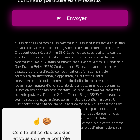
conditions particulières ci-dessous **
Envoyer
** Les données personnelles communiquées sont nécessaires aux fins
de vous contacter et sont enregistrées dans un fichier informatisé.
Elles sont destinées à Anim 33 Création et ses sous-traitants dans le
seul but de répondre à votre message. Les données collectées seront
communiquées aux seuls destinataires suivants: Anim 33 Création 2
Rue Franco Belge, 33230 Coutras anim33.creation@gmail.com. Vous
disposez de droits d’accès, de rectification, d’effacement, de
portabilité, de limitation, d’opposition, de retrait de votre
consentement à tout moment et du droit d’introduire une
réclamation auprès d’une autorité de contrôle, ainsi que d’organiser
le sort de vos données post-mortem. Vous pouvez exercer ces droits
par voie postale à l'adresse 2 Rue Franco Belge, 33230 Coutras ou par
courrier électronique à l'adresse anim33.creation@gmail.com. Un
justificatif d'identité pourra vous être demandé. Nous conservons vos
données pendant la période de prise de contact puis pendant la
durée de prescription légale aux fins probatoires et de gestion des
contentieux. Vous avez le droit de vous inscrire sur la liste
d'opposition au démarchage téléphonique, disponible à cette adresse:
Bloctel.gouv.fr
. Consultez le site cnil.fr pour plus d’informations sur
Ce site utilise des cookies
vos droits.
et vous donne le contrôle