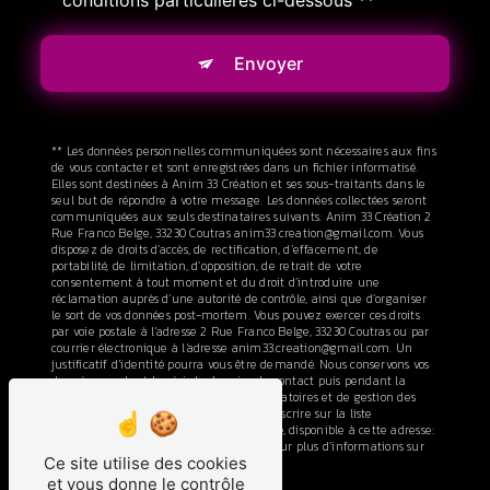
conditions particulières ci-dessous **
Envoyer
** Les données personnelles communiquées sont nécessaires aux fins
de vous contacter et sont enregistrées dans un fichier informatisé.
Elles sont destinées à Anim 33 Création et ses sous-traitants dans le
seul but de répondre à votre message. Les données collectées seront
communiquées aux seuls destinataires suivants: Anim 33 Création 2
Rue Franco Belge, 33230 Coutras anim33.creation@gmail.com. Vous
disposez de droits d’accès, de rectification, d’effacement, de
portabilité, de limitation, d’opposition, de retrait de votre
consentement à tout moment et du droit d’introduire une
réclamation auprès d’une autorité de contrôle, ainsi que d’organiser
le sort de vos données post-mortem. Vous pouvez exercer ces droits
par voie postale à l'adresse 2 Rue Franco Belge, 33230 Coutras ou par
courrier électronique à l'adresse anim33.creation@gmail.com. Un
justificatif d'identité pourra vous être demandé. Nous conservons vos
données pendant la période de prise de contact puis pendant la
durée de prescription légale aux fins probatoires et de gestion des
contentieux. Vous avez le droit de vous inscrire sur la liste
d'opposition au démarchage téléphonique, disponible à cette adresse:
Bloctel.gouv.fr
. Consultez le site cnil.fr pour plus d’informations sur
Ce site utilise des cookies
vos droits.
et vous donne le contrôle