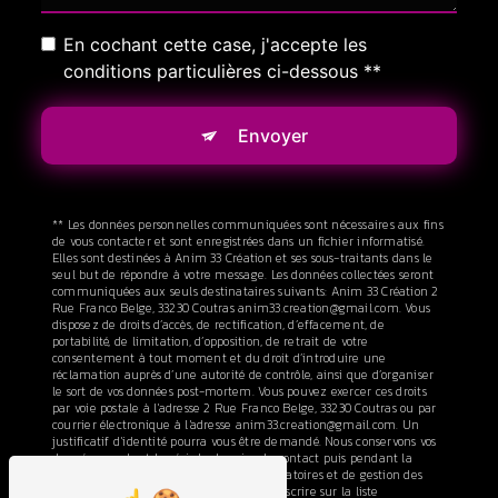
En cochant cette case, j'accepte les
conditions particulières ci-dessous **
Envoyer
** Les données personnelles communiquées sont nécessaires aux fins
de vous contacter et sont enregistrées dans un fichier informatisé.
Elles sont destinées à Anim 33 Création et ses sous-traitants dans le
seul but de répondre à votre message. Les données collectées seront
communiquées aux seuls destinataires suivants: Anim 33 Création 2
Rue Franco Belge, 33230 Coutras anim33.creation@gmail.com. Vous
disposez de droits d’accès, de rectification, d’effacement, de
portabilité, de limitation, d’opposition, de retrait de votre
consentement à tout moment et du droit d’introduire une
réclamation auprès d’une autorité de contrôle, ainsi que d’organiser
le sort de vos données post-mortem. Vous pouvez exercer ces droits
par voie postale à l'adresse 2 Rue Franco Belge, 33230 Coutras ou par
courrier électronique à l'adresse anim33.creation@gmail.com. Un
justificatif d'identité pourra vous être demandé. Nous conservons vos
données pendant la période de prise de contact puis pendant la
durée de prescription légale aux fins probatoires et de gestion des
contentieux. Vous avez le droit de vous inscrire sur la liste