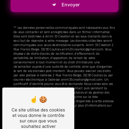
Envoyer
** Les données personnelles communiquées sont nécessaires aux fins
de vous contacter et sont enregistrées dans un fichier informatisé.
Elles sont destinées à Anim 33 Création et ses sous-traitants dans le
seul but de répondre à votre message. Les données collectées seront
communiquées aux seuls destinataires suivants: Anim 33 Création 2
Rue Franco Belge, 33230 Coutras anim33.creation@gmail.com. Vous
disposez de droits d’accès, de rectification, d’effacement, de
portabilité, de limitation, d’opposition, de retrait de votre
consentement à tout moment et du droit d’introduire une
réclamation auprès d’une autorité de contrôle, ainsi que d’organiser
le sort de vos données post-mortem. Vous pouvez exercer ces droits
par voie postale à l'adresse 2 Rue Franco Belge, 33230 Coutras ou par
courrier électronique à l'adresse anim33.creation@gmail.com. Un
justificatif d'identité pourra vous être demandé. Nous conservons vos
données pendant la période de prise de contact puis pendant la
durée de prescription légale aux fins probatoires et de gestion des
contentieux. Vous avez le droit de vous inscrire sur la liste
d'opposition au démarchage téléphonique, disponible à cette adresse:
Bloctel.gouv.fr
. Consultez le site cnil.fr pour plus d’informations sur
Ce site utilise des cookies
vos droits.
et vous donne le contrôle
sur ceux que vous
souhaitez activer