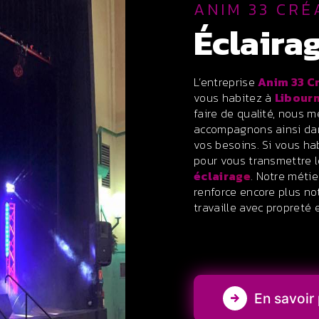
ANIM 33 CRÉ
éclair
L’entreprise
Anim 33 C
vous habitez à
Libour
faire de qualité, nous 
accompagnons ainsi dan
vos besoins. Si vous ha
pour vous transmettre 
éclairage
. Notre métie
renforce encore plus not
travaille avec propreté e
En savoir 