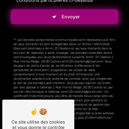
conditions particulières ci-dessous **
Envoyer
** Les données personnelles communiquées sont nécessaires aux fins
de vous contacter et sont enregistrées dans un fichier informatisé.
Elles sont destinées à Anim 33 Création et ses sous-traitants dans le
seul but de répondre à votre message. Les données collectées seront
communiquées aux seuls destinataires suivants: Anim 33 Création 2
Rue Franco Belge, 33230 Coutras anim33.creation@gmail.com. Vous
disposez de droits d’accès, de rectification, d’effacement, de
portabilité, de limitation, d’opposition, de retrait de votre
consentement à tout moment et du droit d’introduire une
réclamation auprès d’une autorité de contrôle, ainsi que d’organiser
le sort de vos données post-mortem. Vous pouvez exercer ces droits
par voie postale à l'adresse 2 Rue Franco Belge, 33230 Coutras ou par
courrier électronique à l'adresse anim33.creation@gmail.com. Un
justificatif d'identité pourra vous être demandé. Nous conservons vos
données pendant la période de prise de contact puis pendant la
durée de prescription légale aux fins probatoires et de gestion des
contentieux. Vous avez le droit de vous inscrire sur la liste
d'opposition au démarchage téléphonique, disponible à cette adresse:
Bloctel.gouv.fr
. Consultez le site cnil.fr pour plus d’informations sur
Ce site utilise des cookies
vos droits.
et vous donne le contrôle