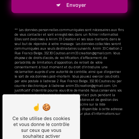
Envoyer
** Les données personnelles communiquées sont nécessaires aux fins
de vous contacter et sont enregistrées dans un fichier informatisé.
Elles sont destinées à Anim 33 Création et ses sous-traitants dans le
seul but de répondre à votre message. Les données collectées seront
communiquées aux seuls destinataires suivants: Anim 33 Création 2
Rue Franco Belge, 33230 Coutras anim33.creation@gmail.com. Vous
disposez de droits d’accès, de rectification, d’effacement, de
portabilité, de limitation, d’opposition, de retrait de votre
consentement à tout moment et du droit d’introduire une
réclamation auprès d’une autorité de contrôle, ainsi que d’organiser
le sort de vos données post-mortem. Vous pouvez exercer ces droits
par voie postale à l'adresse 2 Rue Franco Belge, 33230 Coutras ou par
courrier électronique à l'adresse anim33.creation@gmail.com. Un
justificatif d'identité pourra vous être demandé. Nous conservons vos
données pendant la période de prise de contact puis pendant la
durée de prescription légale aux fins probatoires et de gestion des
contentieux. Vous avez le droit de vous inscrire sur la liste
d'opposition au démarchage téléphonique, disponible à cette adresse:
Bloctel.gouv.fr
. Consultez le site cnil.fr pour plus d’informations sur
Ce site utilise des cookies
vos droits.
et vous donne le contrôle
sur ceux que vous
souhaitez activer