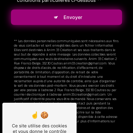
conditions particulières ci-dessous **
Envoyer
** Les données personnelles communiquées sont nécessaires aux fins
de vous contacter et sont enregistrées dans un fichier informatisé.
Elles sont destinées à Anim 33 Création et ses sous-traitants dans le
seul but de répondre à votre message. Les données collectées seront
communiquées aux seuls destinataires suivants: Anim 33 Création 2
Rue Franco Belge, 33230 Coutras anim33.creation@gmail.com. Vous
disposez de droits d’accès, de rectification, d’effacement, de
portabilité, de limitation, d’opposition, de retrait de votre
consentement à tout moment et du droit d’introduire une
réclamation auprès d’une autorité de contrôle, ainsi que d’organiser
le sort de vos données post-mortem. Vous pouvez exercer ces droits
par voie postale à l'adresse 2 Rue Franco Belge, 33230 Coutras ou par
courrier électronique à l'adresse anim33.creation@gmail.com. Un
justificatif d'identité pourra vous être demandé. Nous conservons vos
données pendant la période de prise de contact puis pendant la
durée de prescription légale aux fins probatoires et de gestion des
contentieux. Vous avez le droit de vous inscrire sur la liste
d'opposition au démarchage téléphonique, disponible à cette adresse:
Bloctel.gouv.fr
. Consultez le site cnil.fr pour plus d’informations sur
Ce site utilise des cookies
vos droits.
et vous donne le contrôle