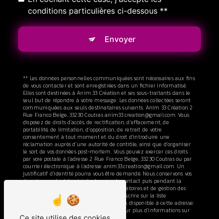
conditions particulières ci-dessous **
Envoyer
** Les données personnelles communiquées sont nécessaires aux fins
de vous contacter et sont enregistrées dans un fichier informatisé.
Elles sont destinées à Anim 33 Création et ses sous-traitants dans le
seul but de répondre à votre message. Les données collectées seront
communiquées aux seuls destinataires suivants: Anim 33 Création 2
Rue Franco Belge, 33230 Coutras anim33.creation@gmail.com. Vous
disposez de droits d’accès, de rectification, d’effacement, de
portabilité, de limitation, d’opposition, de retrait de votre
consentement à tout moment et du droit d’introduire une
réclamation auprès d’une autorité de contrôle, ainsi que d’organiser
le sort de vos données post-mortem. Vous pouvez exercer ces droits
par voie postale à l'adresse 2 Rue Franco Belge, 33230 Coutras ou par
courrier électronique à l'adresse anim33.creation@gmail.com. Un
justificatif d'identité pourra vous être demandé. Nous conservons vos
données pendant la période de prise de contact puis pendant la
durée de prescription légale aux fins probatoires et de gestion des
contentieux. Vous avez le droit de vous inscrire sur la liste
d'opposition au démarchage téléphonique, disponible à cette adresse:
Bloctel.gouv.fr
. Consultez le site cnil.fr pour plus d’informations sur
Ce site utilise des cookies
vos droits.