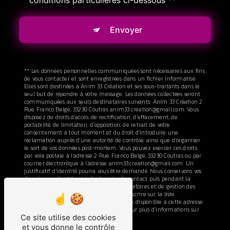
conditions particulières ci-dessous **
Envoyer
** Les données personnelles communiquées sont nécessaires aux fins
de vous contacter et sont enregistrées dans un fichier informatisé.
Elles sont destinées à Anim 33 Création et ses sous-traitants dans le
seul but de répondre à votre message. Les données collectées seront
communiquées aux seuls destinataires suivants: Anim 33 Création 2
Rue Franco Belge, 33230 Coutras anim33.creation@gmail.com. Vous
disposez de droits d’accès, de rectification, d’effacement, de
portabilité, de limitation, d’opposition, de retrait de votre
consentement à tout moment et du droit d’introduire une
réclamation auprès d’une autorité de contrôle, ainsi que d’organiser
le sort de vos données post-mortem. Vous pouvez exercer ces droits
par voie postale à l'adresse 2 Rue Franco Belge, 33230 Coutras ou par
courrier électronique à l'adresse anim33.creation@gmail.com. Un
justificatif d'identité pourra vous être demandé. Nous conservons vos
données pendant la période de prise de contact puis pendant la
durée de prescription légale aux fins probatoires et de gestion des
contentieux. Vous avez le droit de vous inscrire sur la liste
d'opposition au démarchage téléphonique, disponible à cette adresse:
Bloctel.gouv.fr
. Consultez le site cnil.fr pour plus d’informations sur
Ce site utilise des cookies
vos droits.
et vous donne le contrôle