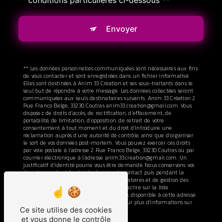
conditions particulières ci-dessous **
Envoyer
** Les données personnelles communiquées sont nécessaires aux fins
de vous contacter et sont enregistrées dans un fichier informatisé.
Elles sont destinées à Anim 33 Création et ses sous-traitants dans le
seul but de répondre à votre message. Les données collectées seront
communiquées aux seuls destinataires suivants: Anim 33 Création 2
Rue Franco Belge, 33230 Coutras anim33.creation@gmail.com. Vous
disposez de droits d’accès, de rectification, d’effacement, de
portabilité, de limitation, d’opposition, de retrait de votre
consentement à tout moment et du droit d’introduire une
réclamation auprès d’une autorité de contrôle, ainsi que d’organiser
le sort de vos données post-mortem. Vous pouvez exercer ces droits
par voie postale à l'adresse 2 Rue Franco Belge, 33230 Coutras ou par
courrier électronique à l'adresse anim33.creation@gmail.com. Un
justificatif d'identité pourra vous être demandé. Nous conservons vos
données pendant la période de prise de contact puis pendant la
durée de prescription légale aux fins probatoires et de gestion des
contentieux. Vous avez le droit de vous inscrire sur la liste
d'opposition au démarchage téléphonique, disponible à cette adresse:
Bloctel.gouv.fr
. Consultez le site cnil.fr pour plus d’informations sur
Ce site utilise des cookies
vos droits.
et vous donne le contrôle